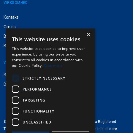
VIRKSOMHED
Kontakt
Om os
×
Besøg Pinpops®
This website uses cookies
Badgestock navneskilte
This website uses cookies to improve user
experience. By using our website you
consent to all cookies in accordance with
VEJLEDNINGER
our Cookie Policy.
Read more
Brugsanvisning
STRICTLY NECESSARY
Designvejledning
PERFORMANCE
TARGETING
FUNCTIONALITY
®
®
UNCLASSIFIED
©2013-2026 Pinpops
. All rights reserved. Pinpops
is a Registered
Trademark of Pinpops Ltd. Any brand logos depicted on this site are